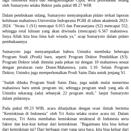
lagu Indonesia Raya dan Mengheningkan Cipta, serta pembukaan sidang
oleh Sumaryoto selaku Rektor pada pukul 08.27 WIB
Dalam pembukaan sidang, Sumaryoto menyampaikan pidato terkait laporan
kelulusan mahasiswa Universitas Indraprasta PGRI di tahun akademik 2023-
2024. "Strata 1 (S1) mencapai 6.015 dan Pascasarjana (S2) mencapai 552,
sehingga total lulusan yang akan diwisuda (mencapai) 6.567 mahasiswa.
Insya Allah kita bisa lima kali wisuda ya," ucap Sumaryoto dalam pidato
pembukaannya.
Sumaryoto juga menyampaikan bahwa Unindra membuka beberapa
Program Studi (Prodi) baru, seperti Program Doktor Pendidikan (S3).
Program Doktor telah dimulai pada pekan ini dengan 10 mahasiswa sesuai
dengan peraturan rasio Dosen:Mahasiswa, yaitu 1:10. Selain Program
Doktor, Unindra juga memperkenalkan Prodi Sains Data untuk jenjang S1.
"Sudah dibuka Program Studi Sains Data, juga sudah mulai menerima
mahasiswa baru untuk program ini, sehingga program studi yang ada di
Unindra sekarang (ada) sebanyak 22 program studi," lanjut Sumaryoto
dalam pidatonya.
Pada pukul 09.23 WIB, acara dilanjutkan dengan orasi ilmiah bertema
"Kemiskinan di Indonesia" oleh Tri Anita selaku orator acara ini. Dalam
orasinya, Tri Anita membahas kemiskinan struktural di Indonesia serta
faktor dan kiat-kiat keluar dari kemiskinan. "Bagaimana kita bisa keluar
dari kemiskinan ini? Dari berbagai riset yang saya baca, kita bisa keluar dari