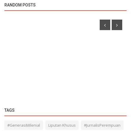
RANDOM POSTS
LIPUTAN UTAMA
Tolak RKUHP, Aliansi Nasional Reformasi KUHP Gelar
Aksi Tabur Bunga di...
TAGS
#GenerasiMilenial
Liputan Khusus
#JurnalisPerempuan