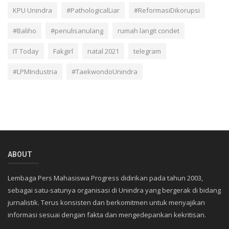
KPU Unindra
#PathologicalLiar
#ReformasiDikorupsi
#Baliho
#penulisanulang
rumah langit condet
IT Today
Fakgirl
natal 2021
telegram
#LPMIndustria
#TaekwondoUnindra
ABOUT
Lembaga Pers Mahasiswa Progress didirikan pada tahun 2003,
sebagai satu-satunya organisasi di Unindra yang bergerak di bidang
jurnalistik. Terus konsisten dan berkomitmen untuk menyajikan
informasi sesuai dengan fakta dan mengedepankan kekritisan.