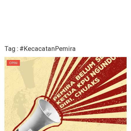
Tag : #KecacatanPemira
OPINI