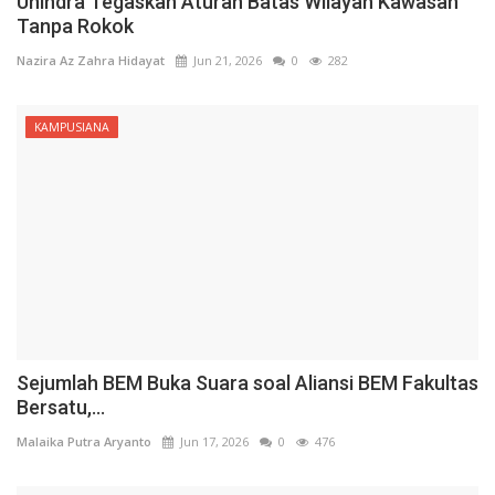
Unindra Tegaskan Aturan Batas Wilayah Kawasan
Tanpa Rokok
Nazira Az Zahra Hidayat
Jun 21, 2026
0
282
KAMPUSIANA
Sejumlah BEM Buka Suara soal Aliansi BEM Fakultas
Bersatu,...
Malaika Putra Aryanto
Jun 17, 2026
0
476