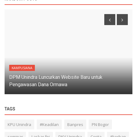
KAMPUSIANA
DPM Unindra Luncurkan Website Baru untuk
Pengawasan Dana Ormawa
TAGS
KPU Unindra
#Keadilan
Banpres
PN Bogor
seminar
Laskar fpi
DKV Unindra
Cerita
#korban