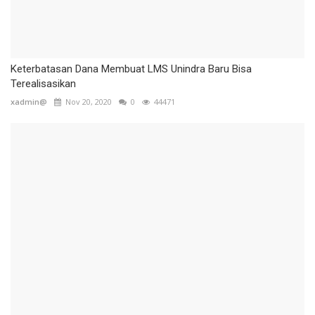
Keterbatasan Dana Membuat LMS Unindra Baru Bisa
Terealisasikan
xadmin@
Nov 20, 2020
0
44471