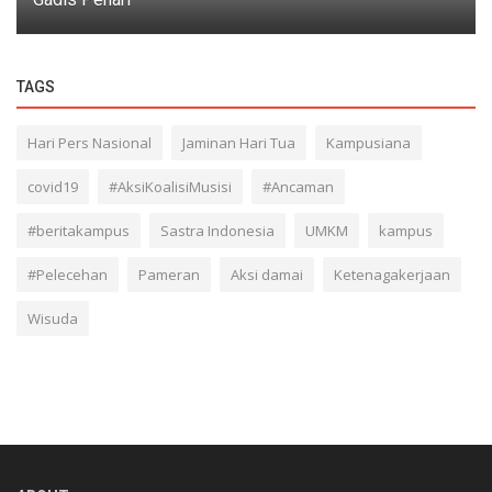
TAGS
Hari Pers Nasional
Jaminan Hari Tua
Kampusiana
covid19
#AksiKoalisiMusisi
#Ancaman
#beritakampus
Sastra Indonesia
UMKM
kampus
#Pelecehan
Pameran
Aksi damai
Ketenagakerjaan
Wisuda