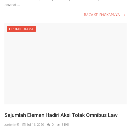
aparat....
BACA SELENGKAPNYA
LIPUTAN UTAMA
Sejumlah Elemen Hadiri Aksi Tolak Omnibus Law
xadmin@
Jul 16, 2020
0
3195