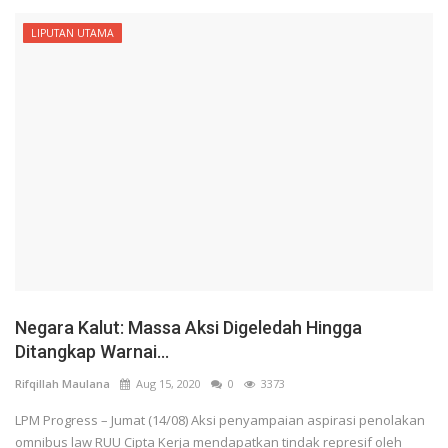
LIPUTAN UTAMA
Negara Kalut: Massa Aksi Digeledah Hingga
Ditangkap Warnai...
Rifqillah Maulana
Aug 15, 2020
0
3373
LPM Progress – Jumat (14/08) Aksi penyampaian aspirasi penolakan
omnibus law RUU Cipta Kerja mendapatkan tindak represif oleh