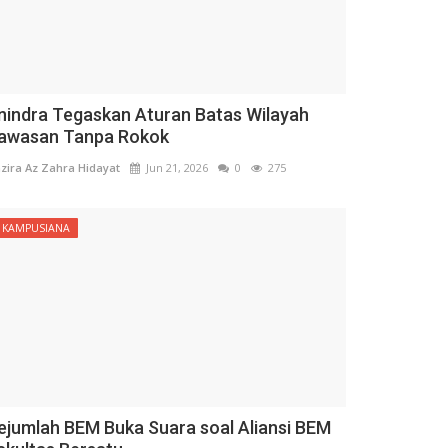
nindra Tegaskan Aturan Batas Wilayah
awasan Tanpa Rokok
zira Az Zahra Hidayat
Jun 21, 2026
0
275
KAMPUSIANA
ejumlah BEM Buka Suara soal Aliansi BEM