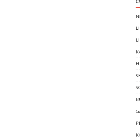
C
N
L
L
K
H
S
S
B
G
P
K