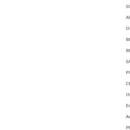
S
A
O
B
B
S
P
C
I
Ed
Ad
P