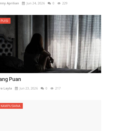
nny Aprilian
Jun 24, 2026
0
229
PUISI
ang Puan
ya Layla
Jun 23, 2026
0
217
KAMPUSIANA