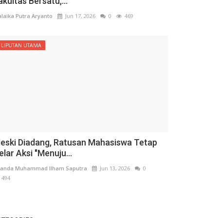
akultas Bersatu,...
laika Putra Aryanto
Jun 17, 2026
0
469
LIPUTAN UTAMA
eski Diadang, Ratusan Mahasiswa Tetap
elar Aksi "Menuju...
anda Muhammad Ilham Saputra
Jun 13, 2026
0
494