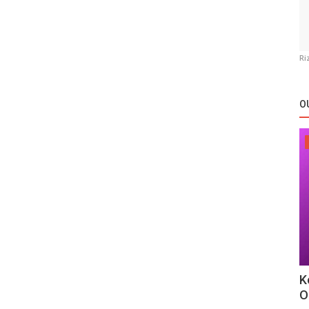
Ri
O
K
O