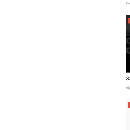
Ke
S
Al