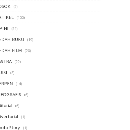
OSOK
(5)
RTIKEL
(100)
PINI
(51)
EDAH BUKU
(19)
EDAH FILM
(20)
ASTRA
(22)
UISI
(8)
ERPEN
(14)
NFOGRAFIS
(6)
itorial
(6)
vertorial
(1)
hoto Story
(1)