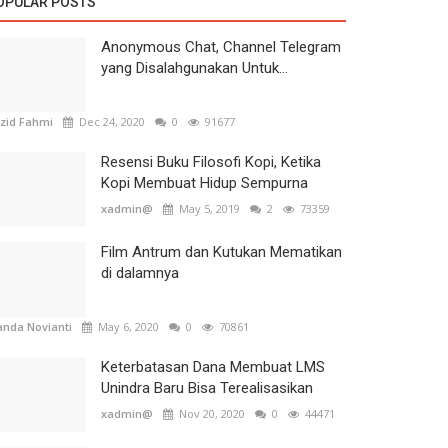
OPULAR POSTS
Anonymous Chat, Channel Telegram
yang Disalahgunakan Untuk...
zid Fahmi
Dec 24, 2020
0
91677
Resensi Buku Filosofi Kopi, Ketika
Kopi Membuat Hidup Sempurna
xadmin@
May 5, 2019
2
73359
Film Antrum dan Kutukan Mematikan
di dalamnya
nda Novianti
May 6, 2020
0
70861
Keterbatasan Dana Membuat LMS
Unindra Baru Bisa Terealisasikan
xadmin@
Nov 20, 2020
0
44471