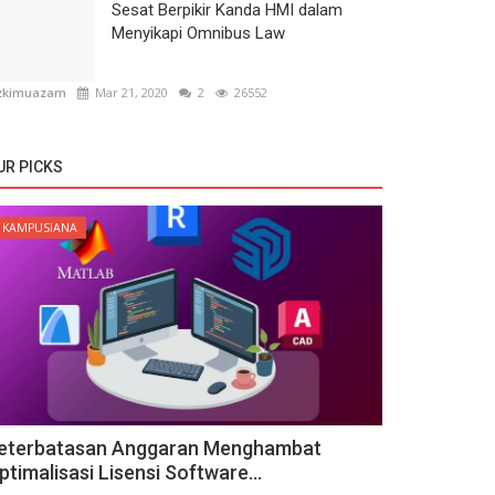
Sesat Berpikir Kanda HMI dalam
Menyikapi Omnibus Law
zkimuazam
Mar 21, 2020
2
26552
UR PICKS
KAMPUSIANA
eterbatasan Anggaran Menghambat
ptimalisasi Lisensi Software...