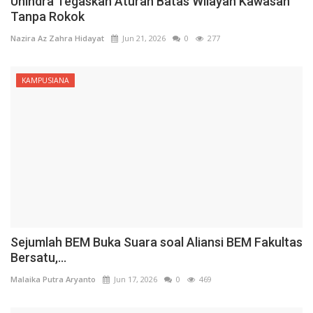
Unindra Tegaskan Aturan Batas Wilayah Kawasan
Tanpa Rokok
Nazira Az Zahra Hidayat
Jun 21, 2026
0
277
KAMPUSIANA
Sejumlah BEM Buka Suara soal Aliansi BEM Fakultas
Bersatu,...
Malaika Putra Aryanto
Jun 17, 2026
0
469