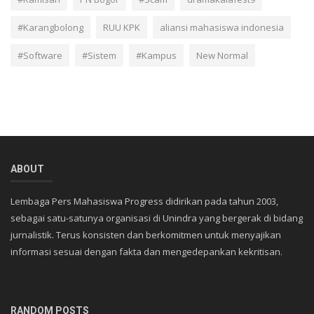
#Karangbolong
RUU KPK
aliansi mahasiswa indonesia
#Software
#Sistem
#Kampus
New Normal
ABOUT
Lembaga Pers Mahasiswa Progress didirikan pada tahun 2003,
sebagai satu-satunya organisasi di Unindra yang bergerak di bidang
jurnalistik. Terus konsisten dan berkomitmen untuk menyajikan
informasi sesuai dengan fakta dan mengedepankan kekritisan.
RANDOM POSTS