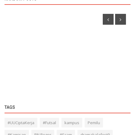
KAMPUSIANA
UKM Ranggon Sastra UNINDRA Menangkan Festival
Teater Kampus Se-Jabodetabek...
TAGS
#UUCiptaKerja
#Futsal
kampus
Pemilu
#Kamisan
PN Bogor
#Scam
dramakalafest9