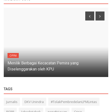
OPINI
Menilik Berbagai Kecacatan Pemira yang
Diselenggarakan oleh KPU
TAGS
Jurnalis
DKV Unindra
#TolakPembredelanLPMLintas
PSBB
Jabodetabek
penghijauan
Crisis