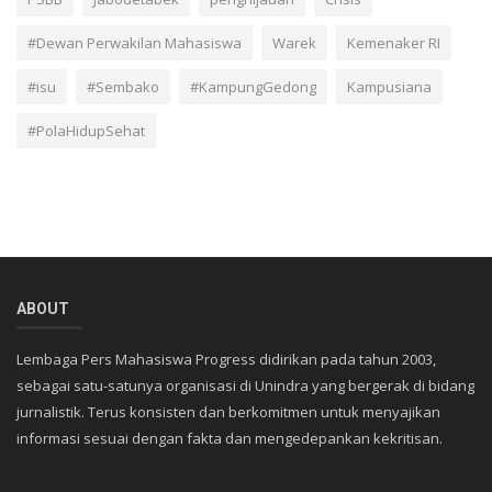
#Dewan Perwakilan Mahasiswa
Warek
Kemenaker RI
#isu
#Sembako
#KampungGedong
Kampusiana
#PolaHidupSehat
ABOUT
Lembaga Pers Mahasiswa Progress didirikan pada tahun 2003,
sebagai satu-satunya organisasi di Unindra yang bergerak di bidang
jurnalistik. Terus konsisten dan berkomitmen untuk menyajikan
informasi sesuai dengan fakta dan mengedepankan kekritisan.