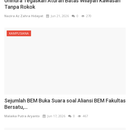
Unindra Tegaskan Aturan Batas Wilayah Kawasan
Tanpa Rokok
Nazira Az Zahra Hidayat
Jun 21, 2026
0
270
KAMPUSIANA
Sejumlah BEM Buka Suara soal Aliansi BEM Fakultas
Bersatu,...
Malaika Putra Aryanto
Jun 17, 2026
0
467