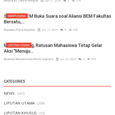
Nazira Az Zahra Hidayat
Jun 21, 2026
0
278
Sejumlah BEM Buka Suara soal Aliansi BEM Fakultas
KAMPUSIANA
Bersatu,...
Malaika Putra Aryanto
Jun 17, 2026
0
470
Meski Diadang, Ratusan Mahasiswa Tetap Gelar
LIPUTAN UTAMA
Aksi "Menuju...
Ananda Muhammad Ilham Saputra
Jun 13, 2026
0
496
CATEGORIES
NEWS
(261)
LIPUTAN UTAMA
(209)
LIPUTAN KHUSUS
(33)