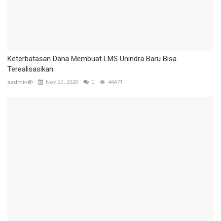
Keterbatasan Dana Membuat LMS Unindra Baru Bisa
Terealisasikan
xadmin@
Nov 20, 2020
0
44471