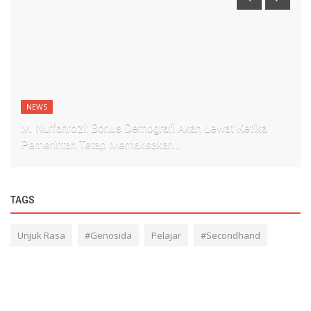
NEWS
M. Nurfahrozi: Bonus Demografi Akan Lewat Ketika
Pemerintah Tetap Memaksakan...
TAGS
Unjuk Rasa
#Genosida
Pelajar
#Secondhand
Bantuan Sosial
#Anggaran
#KesehatanMental
Organisasi Mahasiswa
Dispensasi
pelanggaran HAM