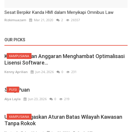
Sesat Berpikir Kanda HMI dalam Menyikapi Omnibus Law
Rizkimuazam
Mar 21, 2020
2
26557
OUR PICKS
Keterbatasan Anggaran Menghambat Optimalisasi
KAMPUSIANA
Lisensi Software...
Kenny Aprilian
Jun 24, 2026
0
231
Sang Puan
PUISI
Alya Layla
Jun 23, 2026
0
219
Unindra Tegaskan Aturan Batas Wilayah Kawasan
KAMPUSIANA
Tanpa Rokok