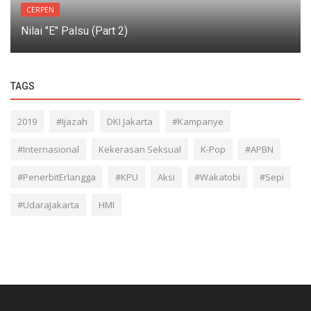
CERPEN
Nilai "E" Palsu (Part 2)
TAGS
2019
#Ijazah
DKI Jakarta
#Kampanye
#Internasional
Kekerasan Seksual
K-Pop
#APBN
#PenerbitErlangga
#KPU
Aksi
#Wakatobi
#Sepi
#UdaraJakarta
HMI