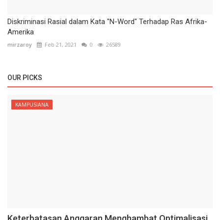
Diskriminasi Rasial dalam Kata "N-Word" Terhadap Ras Afrika-
Amerika
mirzaroy
Feb 21, 2021
0
26589
OUR PICKS
KAMPUSIANA
Keterbatasan Anggaran Menghambat Optimalisasi