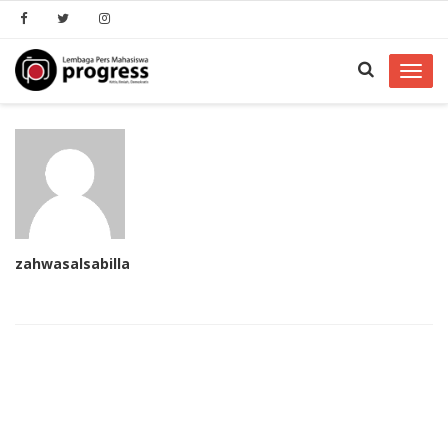
Toggl
navig
zahwasalsabilla