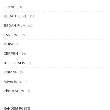
OPINI
(51)
BEDAH BUKU
(19)
BEDAH FILM
(20)
SASTRA
(22)
PUISI
(8)
CERPEN
(14)
INFOGRAFIS
(6)
Editorial
(6)
Advertorial
(1)
Photo Story
(1)
LIPUTAN KHUSUS
RANDOM POSTS
Melihat Pembangunan Unindra di Depok