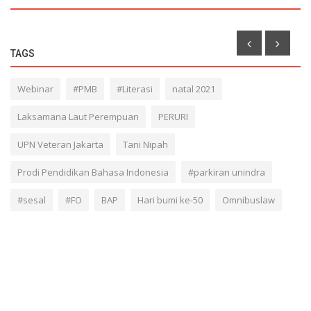
TAGS
Webinar
#PMB
#Literasi
natal 2021
Laksamana Laut Perempuan
PERURI
UPN Veteran Jakarta
Tani Nipah
Prodi Pendidikan Bahasa Indonesia
#parkiran unindra
#sesal
#FO
BAP
Hari bumi ke-50
Omnibuslaw