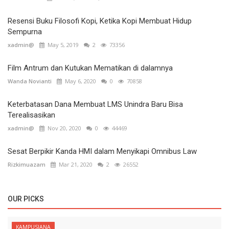
Resensi Buku Filosofi Kopi, Ketika Kopi Membuat Hidup
Sempurna
xadmin@
May 5, 2019
2
73356
Film Antrum dan Kutukan Mematikan di dalamnya
Wanda Novianti
May 6, 2020
0
70858
Keterbatasan Dana Membuat LMS Unindra Baru Bisa
Terealisasikan
xadmin@
Nov 20, 2020
0
44469
Sesat Berpikir Kanda HMI dalam Menyikapi Omnibus Law
Rizkimuazam
Mar 21, 2020
2
26552
OUR PICKS
KAMPUSIANA