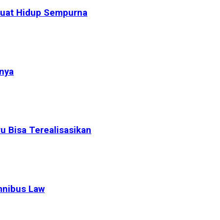
mbuat Hidup Sempurna
nya
 Bisa Terealisasikan
mnibus Law