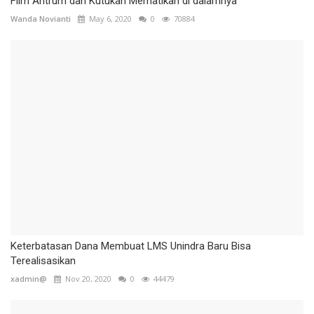
Film Antrum dan Kutukan Mematikan di dalamnya
Wanda Novianti
May 6, 2020
0
70884
Keterbatasan Dana Membuat LMS Unindra Baru Bisa
Terealisasikan
xadmin@
Nov 20, 2020
0
44479