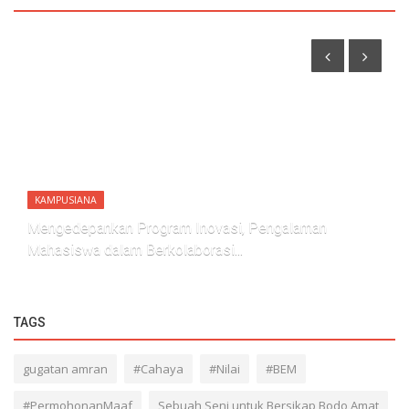
KAMPUSIANA
Mengedepankan Program Inovasi, Pengalaman
Mahasiswa dalam Berkolaborasi...
TAGS
gugatan amran
#Cahaya
#Nilai
#BEM
#PermohonanMaaf
Sebuah Seni untuk Bersikap Bodo Amat