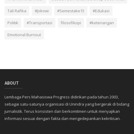
Tali Rafika
#Jokowi
#Semestake15
#Edukasi
Politik
#Transportasi
filosofikopi
#ketenangan
Emotional Burnout
ABOUT
Lembaga Pers Mahasiswa Progress didirikan pada tahun 2003,
sebagai satu-satunya organisasi di Unindra yang bergerak di bidang
jurnalistik. Terus konsisten dan berkomitmen untuk menyajikan
informasi sesuai dengan fakta dan mengedepankan kekritisan.