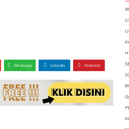
N
L
L
K
H
S
Whatsapp
Linkedin
Pinterest
S
B
G
P
K