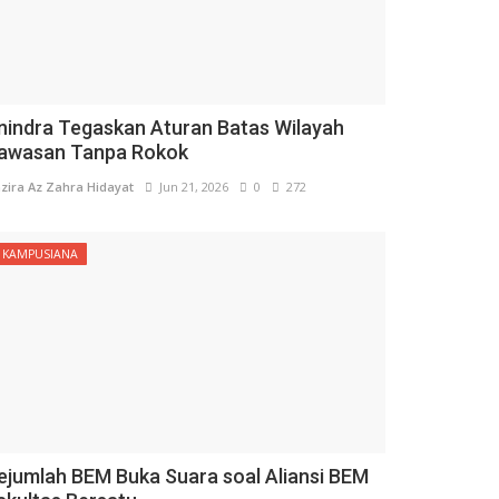
nindra Tegaskan Aturan Batas Wilayah
awasan Tanpa Rokok
zira Az Zahra Hidayat
Jun 21, 2026
0
272
KAMPUSIANA
ejumlah BEM Buka Suara soal Aliansi BEM