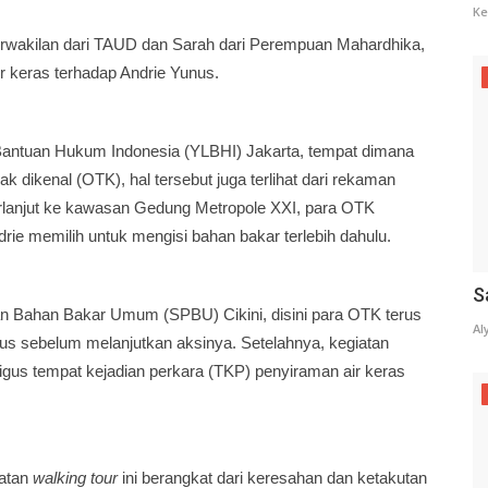
Ke
 perwakilan dari TAUD dan Sarah dari Perempuan Mahardhika,
r keras terhadap Andrie Yunus.
Bantuan Hukum Indonesia (YLBHI) Jakarta, tempat dimana
k dikenal (OTK), hal tersebut juga terlihat dari rekaman
rlanjut ke kawasan Gedung Metropole XXI, para OTK
rie memilih untuk mengisi bahan bakar terlebih dahulu.
S
ian Bahan Bakar Umum (SPBU) Cikini, disini para OTK terus
Al
s sebelum melanjutkan aksinya. Setelahnya, kegiatan
aligus tempat kejadian perkara (TKP) penyiraman air keras
atan
walking tour
ini berangkat dari keresahan dan ketakutan