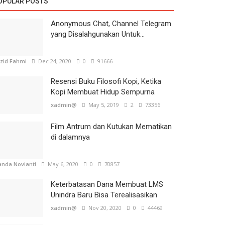
OPULAR POSTS
Anonymous Chat, Channel Telegram
yang Disalahgunakan Untuk...
zid Fahmi
Dec 24, 2020
0
91666
Resensi Buku Filosofi Kopi, Ketika
Kopi Membuat Hidup Sempurna
xadmin@
May 5, 2019
2
73356
Film Antrum dan Kutukan Mematikan
di dalamnya
nda Novianti
May 6, 2020
0
70857
Keterbatasan Dana Membuat LMS
Unindra Baru Bisa Terealisasikan
xadmin@
Nov 20, 2020
0
44469