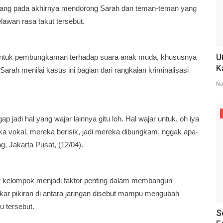
 yang pada akhirnya mendorong Sarah dan teman-teman yang
elawan rasa takut tersebut.
U
entuk pembungkaman terhadap suara anak muda, khususnya
K
arah menilai kasus ini bagian dari rangkaian kriminalisasi
Na
ggap jadi hal yang wajar lainnya gitu loh. Hal wajar untuk, oh iya
a vokal, mereka berisik, jadi mereka dibungkam, nggak apa-
ng, Jakarta Pusat, (12/04).
tar kelompok menjadi faktor penting dalam membangun
ukar pikiran di antara jaringan disebut mampu mengubah
u tersebut.
S