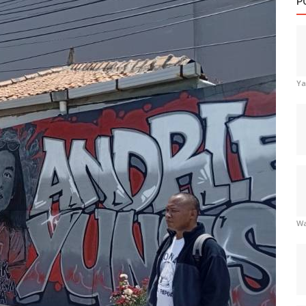
P
Ya
Wa