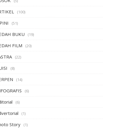
OSOK
(5)
RTIKEL
(100)
PINI
(51)
EDAH BUKU
(19)
EDAH FILM
(20)
ASTRA
(22)
UISI
(8)
ERPEN
(14)
NFOGRAFIS
(6)
itorial
(6)
vertorial
(1)
hoto Story
(1)