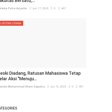
akultas Bersatu,...
laika Putra Aryanto
Jun 17, 2026
0
467
LIPUTAN UTAMA
eski Diadang, Ratusan Mahasiswa Tetap
elar Aksi "Menuju...
anda Muhammad Ilham Saputra
Jun 13, 2026
0
491
ATEGORIES