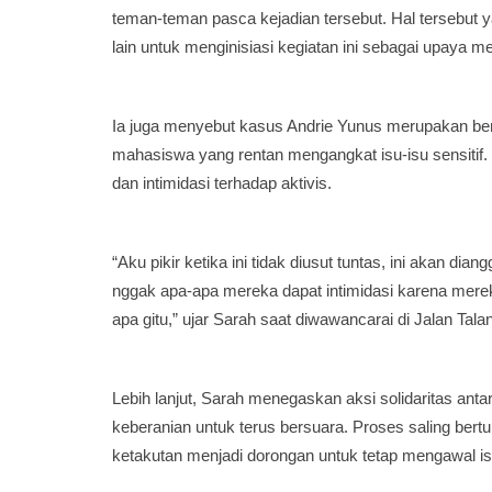
teman-teman pasca kejadian tersebut. Hal tersebut
lain untuk menginisiasi kegiatan ini sebagai upaya m
Ia juga menyebut kasus Andrie Yunus merupakan b
mahasiswa yang rentan mengangkat isu-isu sensitif. S
dan intimidasi terhadap aktivis.
“Aku pikir ketika ini tidak diusut tuntas, ini akan dian
nggak apa-apa mereka dapat intimidasi karena merek
apa gitu,” ujar Sarah saat diwawancarai di Jalan Tala
Lebih lanjut, Sarah menegaskan aksi solidaritas an
keberanian untuk terus bersuara. Proses saling bert
ketakutan menjadi dorongan untuk tetap mengawal is