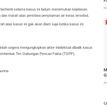
F
Ma
n berhenti selama kasus ini belum menemukan kejelasan.
dan marah atas peristiwa penyiraman air keras tersebut.
h atas kasus ini gak akan diam saja ketika kasus ini
intah segera mengungkapkan aktor intelektual dibalik kasus
 membentuk Tim Gabungan Pencari Fakta (TGPF).
M
urina
G
An
C