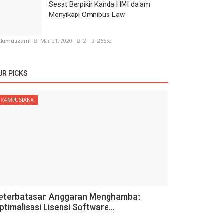
Sesat Berpikir Kanda HMI dalam
Menyikapi Omnibus Law
zkimuazam
Mar 21, 2020
2
26552
UR PICKS
KAMPUSIANA
eterbatasan Anggaran Menghambat
ptimalisasi Lisensi Software...