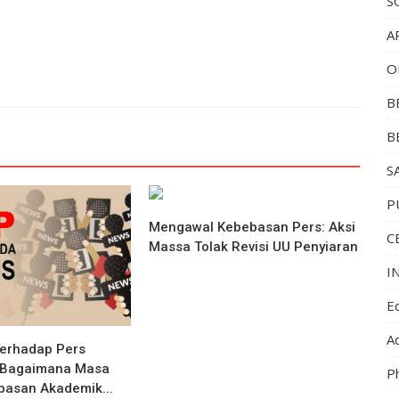
S
A
O
B
B
S
P
Mengawal Kebebasan Pers: Aksi
C
Massa Tolak Revisi UU Penyiaran
I
Ed
Ad
erhadap Pers
 Bagaimana Masa
P
asan Akademik...