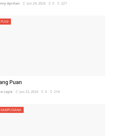
nny Aprilian
Jun 24, 2026
0
227
PUISI
ang Puan
ya Layla
Jun 23, 2026
0
214
KAMPUSIANA